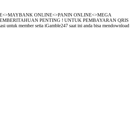
INE<>MAYBANK ONLINE<>PANIN ONLINE<>MEGA
EMBERITAHUAN PENTING ! UNTUK PEMBAYARAN QRIS
asi untuk member setia iGamble247 saat ini anda bisa mendownload