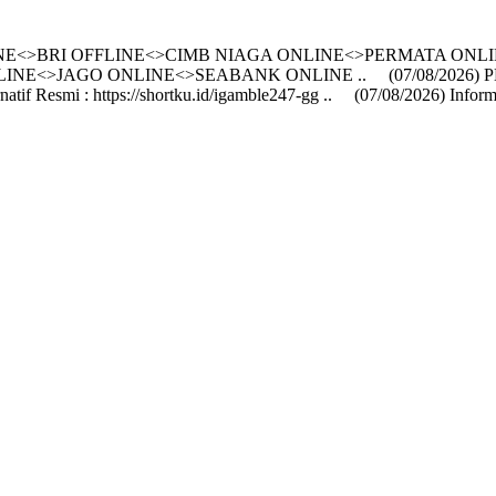
INE<>BRI OFFLINE<>CIMB NIAGA ONLINE<>PERMATA ON
NLINE<>JAGO ONLINE<>SEABANK ONLINE ..
(07/08/2026)
P
rnatif Resmi : https://shortku.id/igamble247-gg ..
(07/08/2026)
Inform