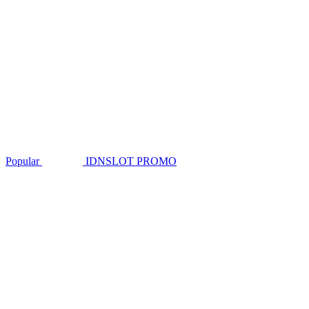
Popular
IDNSLOT
PROMO