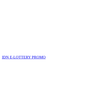
IDN E-LOTTERY
PROMO