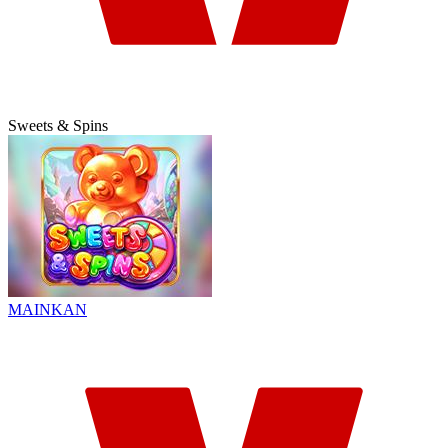
Sweets & Spins
MAINKAN