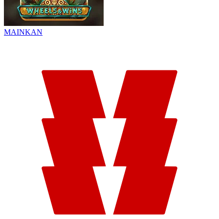
MAINKAN