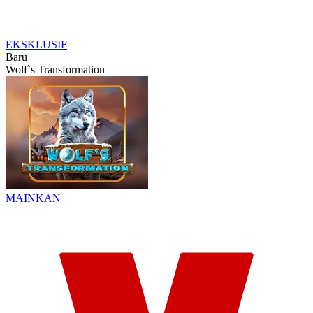
EKSKLUSIF
Baru
Wolf`s Transformation
MAINKAN