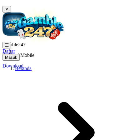
✕
igamble247
Daftar
Aplikasi Mobile
Masuk
Download
Beranda