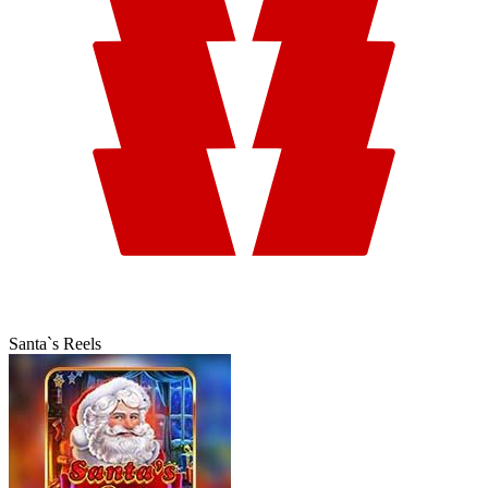
Santa`s Reels