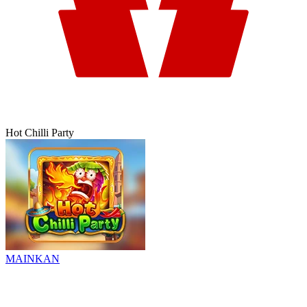
Hot Chilli Party
MAINKAN