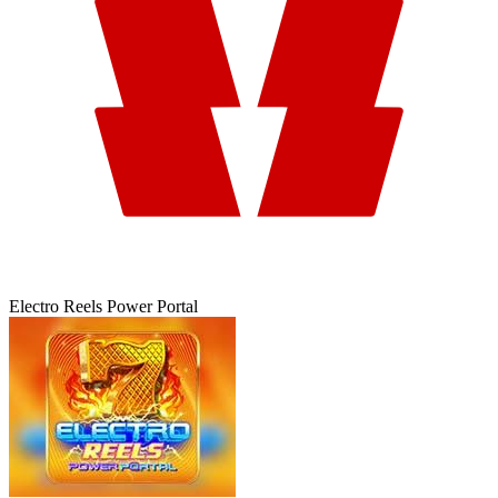
Electro Reels Power Portal