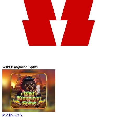
Wild Kangaroo Spins
MAINKAN