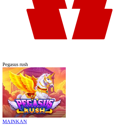
Pegasus rush
MAINKAN