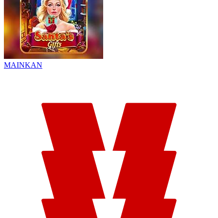
MAINKAN