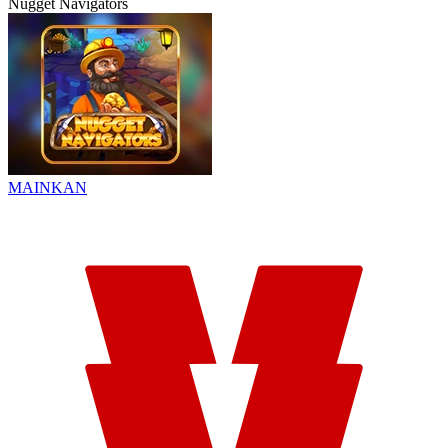
Nugget Navigators
MAINKAN